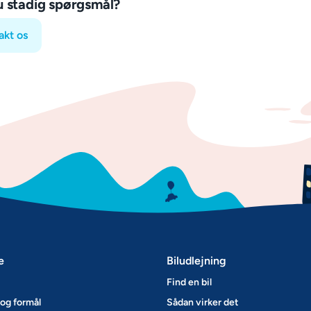
u stadig spørgsmål?
akt os
e
Biludlejning
Find en bil
og formål
Sådan virker det