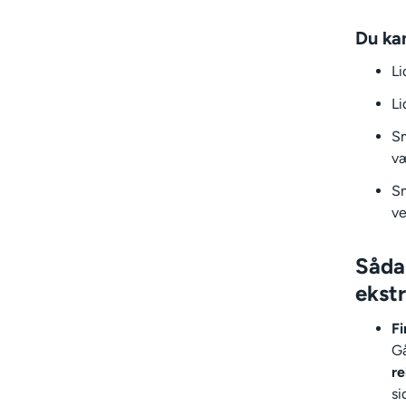
Du kan
Li
Li
Sm
væ
Sm
ve
Såda
ekst
Fi
Gå
re
si