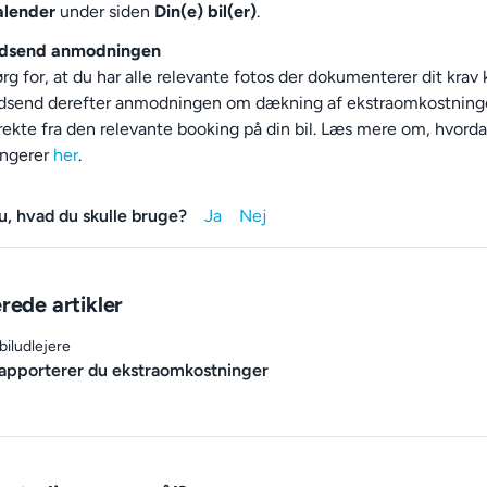
alender
under siden
Din(e) bil(er)
.
ndsend anmodningen
rg for, at du har alle relevante fotos der dokumenterer dit krav k
dsend derefter anmodningen om dækning af ekstraomkostning
rekte fra den relevante booking på din bil. Læs mere om, hvord
ungerer
her
.
u, hvad du skulle bruge?
rede artikler
 biludlejere
apporterer du ekstraomkostninger