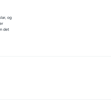
lar, og
er
an det