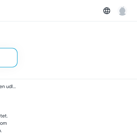
Rengøring af bil efter en udlejning
tet.
 som
.