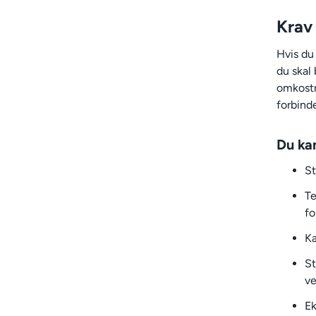
Krav 
Hvis du
du skal
omkostni
forbind
Du ka
St
Te
fo
Kæ
St
ve
Ek