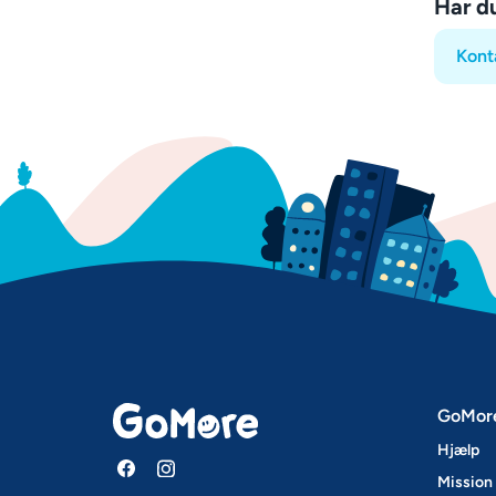
Har d
Kont
GoMor
Hjælp
Mission 