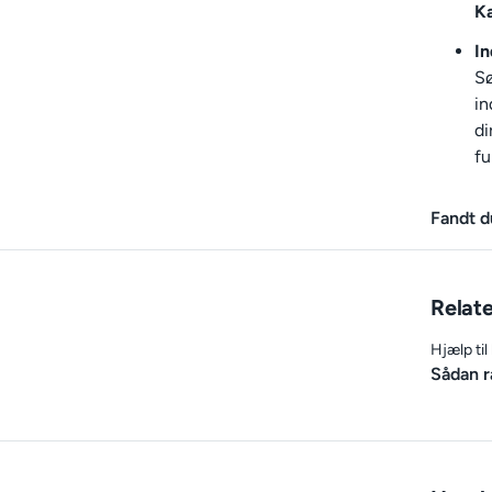
K
I
Sø
in
di
f
Fandt d
Relate
Hjælp til
Sådan r