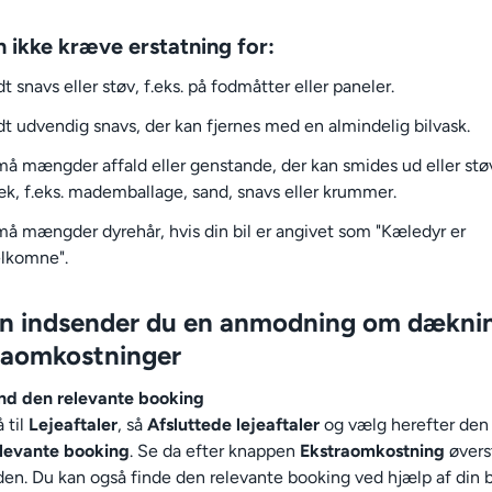
 ikke kræve erstatning for:
dt snavs eller støv, f.eks. på fodmåtter eller paneler.
dt udvendig snavs, der kan fjernes med en almindelig bilvask.
å mængder affald eller genstande, der kan smides ud eller st
k, f.eks. mademballage, sand, snavs eller krummer.
å mængder dyrehår, hvis din bil er angivet som "Kæledyr er
lkomne".
n indsender du en anmodning om dæknin
raomkostninger
nd den relevante booking
 til
Lejeaftaler
, så
Afsluttede lejeaftaler
og vælg herefter den
levante booking
. Se da efter knappen
Ekstraomkostning
øvers
den. Du kan også finde den relevante booking ved hjælp af din b