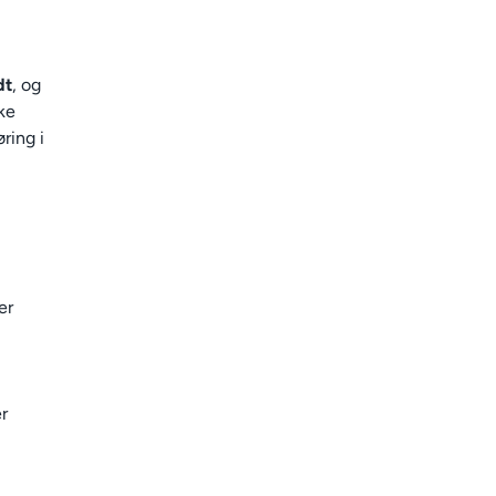
dt
, og
ke
ring i
er
r