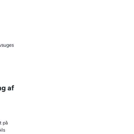
øvsuges
g af
t på
ils