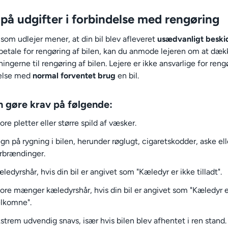
på udgifter i forbindelse med rengøring
 som udlejer mener, at din bil blev afleveret
usædvanligt beski
 betale for rengøring af bilen, kan du anmode lejeren om at dæk
ngerne til rengøring af bilen. Lejere er ikke ansvarlige for rengø
else med
normal forventet brug
en bil.
n gøre krav på følgende:
ore pletter eller større spild af væsker.
gn på rygning i bilen, herunder røglugt, cigaretskodder, aske ell
rbrændinger.
ledyrshår, hvis din bil er angivet som "Kæledyr er ikke tilladt".
ore mænger kæledyrshår, hvis din bil er angivet som "Kæledyr e
lkomne".
strem udvendig snavs, især hvis bilen blev afhentet i ren stand.