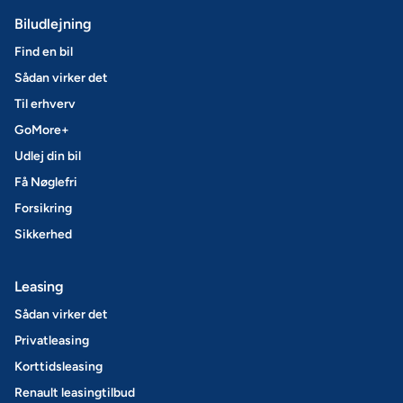
Biludlejning
Find en bil
Sådan virker det
Til erhverv
GoMore+
Udlej din bil
Få Nøglefri
Forsikring
Sikkerhed
Leasing
Sådan virker det
Privatleasing
Korttidsleasing
Renault leasingtilbud