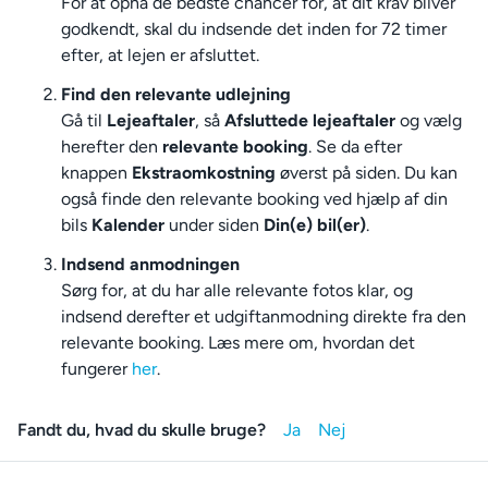
For at opnå de bedste chancer for, at dit krav bliver
godkendt, skal du indsende det inden for 72 timer
efter, at lejen er afsluttet.
Find den relevante udlejning
Gå til
Lejeaftaler
, så
Afsluttede lejeaftaler
og vælg
herefter den
relevante booking
. Se da efter
knappen
Ekstraomkostning
øverst på siden. Du kan
også finde den relevante booking ved hjælp af din
bils
Kalender
under siden
Din(e) bil(er)
.
Indsend anmodningen
Sørg for, at du har alle relevante fotos klar, og
indsend derefter et udgiftanmodning direkte fra den
relevante booking. Læs mere om, hvordan det
fungerer
her
.
Fandt du, hvad du skulle bruge?