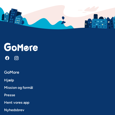
GoMore
Hjælp
Mission og formål
Presse
Hent vores app
Nyhedsbrev