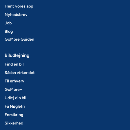
Hent vores app
Nyhedsbrev
Job
Blog
GoMore Guiden
Biludlejning
Find en bil
Sådan virker det
Til erhverv
GoMore+
Udlej din bil
Få Nøglefri
Forsikring
Sikkerhed