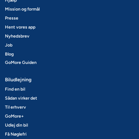
Hjælp
Mission og formål
Presse
Hent vores app
Nyhedsbrev
Job
Blog
GoMore Guiden
Biludlejning
Find en bil
Sådan virker det
Til erhverv
GoMore+
Udlej din bil
Få Nøglefri