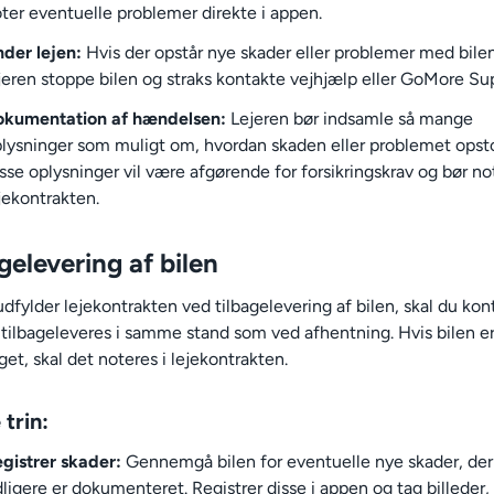
ter eventuelle problemer direkte i appen.
der lejen:
Hvis der opstår nye skader eller problemer med bilen
jeren stoppe bilen og straks kontakte vejhjælp eller GoMore Su
okumentation af hændelsen:
Lejeren bør indsamle så mange
lysninger som muligt om, hvordan skaden eller problemet opst
sse oplysninger vil være afgørende for forsikringskrav og bør no
jekontrakten.
gelevering af bilen
dfylder lejekontrakten ved tilbagelevering af bilen, skal du kont
n tilbageleveres i samme stand som ved afhentning. Hvis bilen e
et, skal det noteres i lejekontrakten.
 trin:
gistrer skader:
Gennemgå bilen for eventuelle nye skader, der
dligere er dokumenteret. Registrer disse i appen og tag billeder,