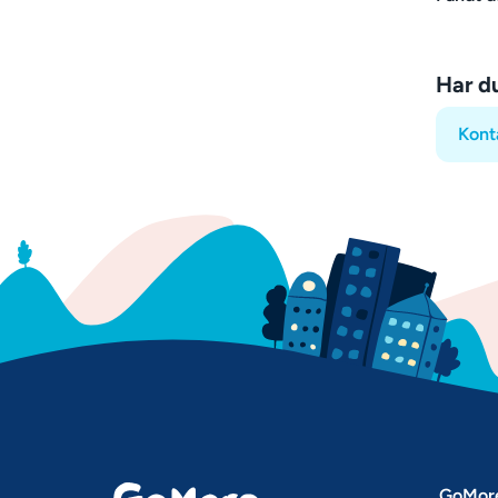
Har d
Kont
GoMor