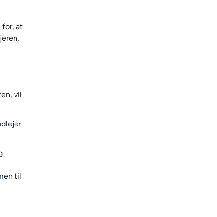
for, at
jeren,
en, vil
dlejer
g
men til