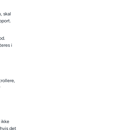
, skal
pport.
od.
teres i
rollere,
r
 ikke
 hvis det