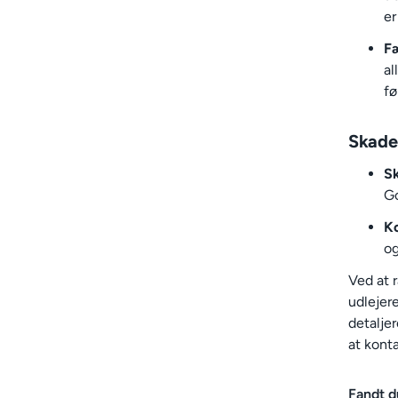
er
Fæ
al
fø
Skade
S
Go
Ko
og
Ved at 
udlejer
detaljer
at kont
Fandt d