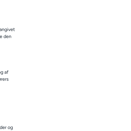
 angivet
re den
ng af
ørers
eder og