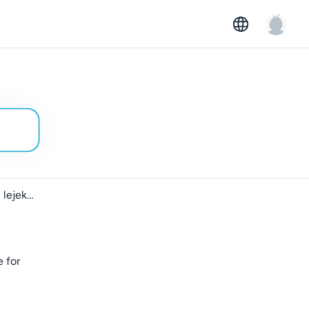
Rapporter skader i lejekontrakten
e for