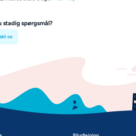
u stadig spørgsmål?
akt os
e
Biludlejning