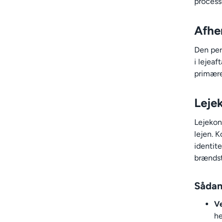
process
Afhe
Den pers
i lejea
primære 
Leje
Lejekon
lejen. K
identite
brændst
Sådan
Ve
he