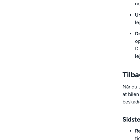
no
Un
le
D
op
Di
le
Tilba
Når du u
at bile
beskadig
Sidste
Re
ti