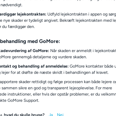
 nødvendigt.
rdiggør lejekontrakten:
Udfyld lejekontrakten i appen og sørg 
le nye skader er tydeligt angivet. Bekræft lejekontrakten med le
r du færdiggør den.
behandling med GoMore:
kadevurdering af GoMore:
Når skaden er anmeldt i lejekontrakt
More gennemgå detaljerne og vurdere skaden.
ntakt og behandling af anmeldelse:
GoMore kontakter både u
 lejer for at drøfte de næste skridt i behandlingen af kravet.
rapportere skader rettidigt og følge processen kan både lejere o
e sammen sikre en god og transparent lejeoplevelse. For mere
ede instruktioner, eller hvis der opstår problemer, er du velkom
akte GoMore Support.
u, hvad du skulle bruge?