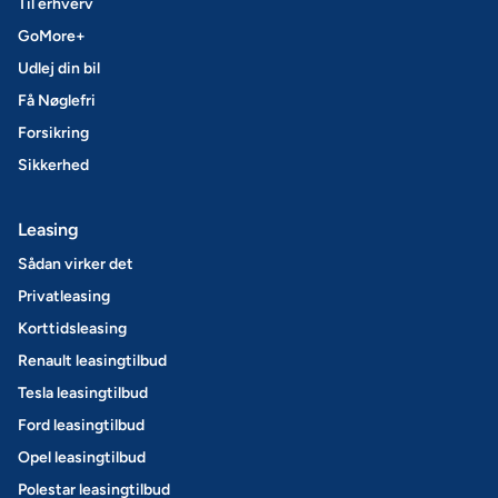
Til erhverv
GoMore+
Udlej din bil
Få Nøglefri
Forsikring
Sikkerhed
Leasing
Sådan virker det
Privatleasing
Korttidsleasing
Renault leasingtilbud
Tesla leasingtilbud
Ford leasingtilbud
Opel leasingtilbud
Polestar leasingtilbud