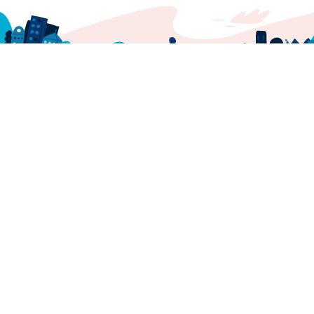
GoMore
Help center
Mission and purpose
Press
Download our app
Newsletter
Jobs