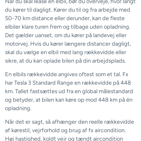
Når du skal lease en elbil, bør du overveje, hvor langt
du kører til dagligt. Kører du til og fra arbejde med
50-70 km distance eller derunder, kan de fleste
elbiler klare turen frem og tilbage uden opladning.
Det gælder uanset, om du kører på landevej eller
motorvej. Hvis du kører længere distancer dagligt,
skal du vælge en elbil med lang rækkevidde eller
sikre, at du kan oplade bilen på din arbejdsplads.
En elbils rækkevidde angives oftest som et tal. Fx
har Tesla 3 Standard Range en rækkevidde på 448
km. Tallet fastsættes ud fra en global målestandard
og betyder, at bilen kan køre op mod 448 km på én
opladning.
Når det er sagt, så afhænger den reelle rækkevidde
af kørestil, vejrforhold og brug af fx aircondition.
Høj hastighed, koldt vejr og tændt aircondition