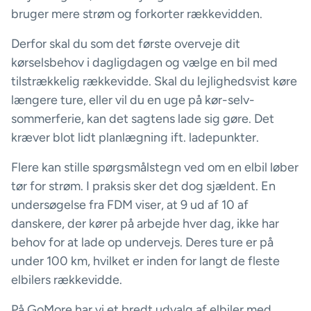
bruger mere strøm og forkorter rækkevidden.
Derfor skal du som det første overveje dit
kørselsbehov i dagligdagen og vælge en bil med
tilstrækkelig rækkevidde. Skal du lejlighedsvist køre
længere ture, eller vil du en uge på kør-selv-
sommerferie, kan det sagtens lade sig gøre. Det
kræver blot lidt planlægning ift. ladepunkter.
Flere kan stille spørgsmålstegn ved om en elbil løber
tør for strøm. I praksis sker det dog sjældent. En
undersøgelse fra FDM viser, at 9 ud af 10 af
danskere, der kører på arbejde hver dag, ikke har
behov for at lade op undervejs. Deres ture er på
under 100 km, hvilket er inden for langt de fleste
elbilers rækkevidde.
På GoMore har vi et bredt udvalg af elbiler med