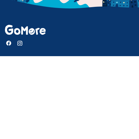
GoMore
Help center
Mission and purpose
Press
Download our app
Newsletter
Jobs
GoMore Guide