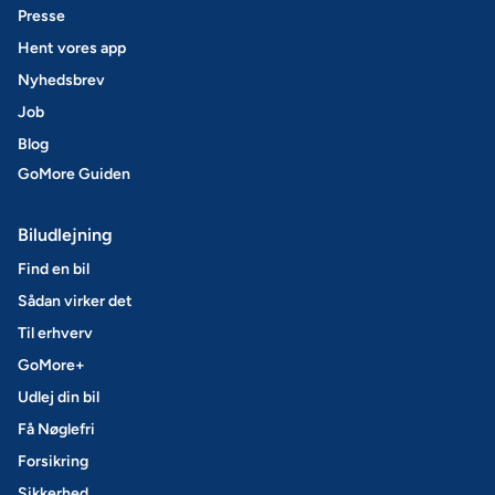
Presse
Hent vores app
Nyhedsbrev
Job
Blog
GoMore Guiden
Biludlejning
Find en bil
Sådan virker det
Til erhverv
GoMore+
Udlej din bil
Få Nøglefri
Forsikring
Sikkerhed