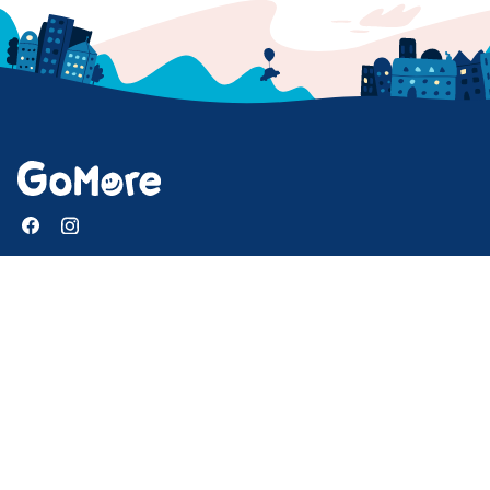
GoMore
Help center
Mission and purpose
Press
Download our app
Newsletter
Jobs