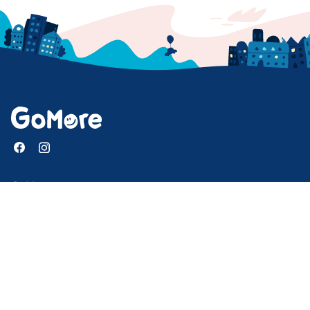
GoMore
Hjælp
Mission og formål
Presse
Hent vores app
Nyhedsbrev
Job