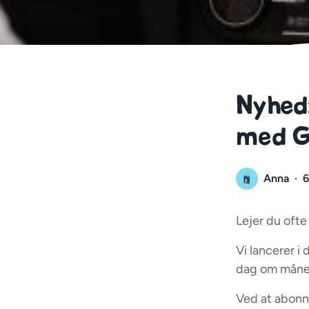
Nyhed:
med G
Anna
·
6
Lejer du ofte
Vi lancerer i
dag om måned
Ved at abonne