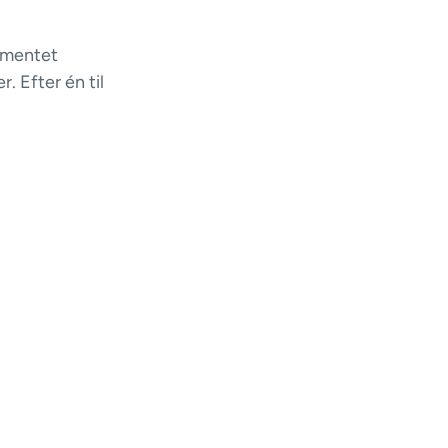
nementet
. Efter én til
lle dine
selv hjem.
nu mere
gen.
r ikke noget,