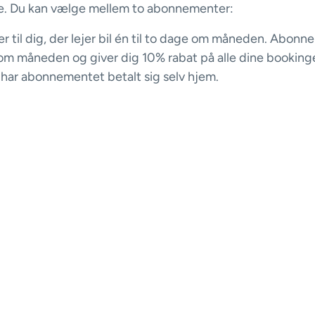
ere. Du kan vælge mellem to abonnementer:
 til dig, der lejer bil én til to dage om måneden. Abon
 om måneden og giver dig 10% rabat på alle dine bookinger
 har abonnementet betalt sig selv hjem.
 til dig, der lejer bil to dage eller oftere om måneden.
 koster 119 kr. om måneden og giver dig 20% rabat på a
ter mere end to dages leje har abonnementet betalt sig 
ntroducerer vi GoMore+? Fordi vi gerne vil gøre det end
leje frem for at eje. Vi håber at du tager godt imod løsnin
lgelig vælge at forblive medlem, som du er nu. Det koste
ter med at betale almindelig pris for dine bookinger.
m GoMore+
lige her
.