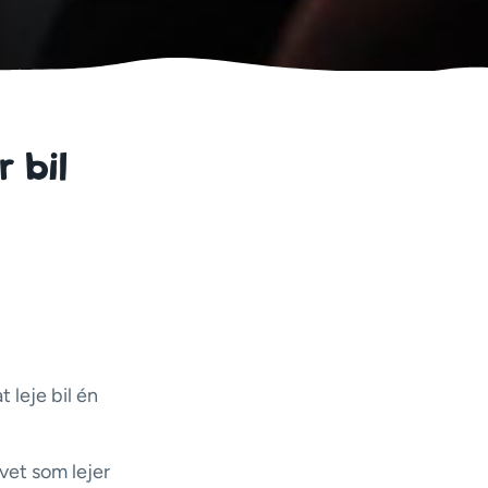
 bil
 leje bil én
vet som lejer