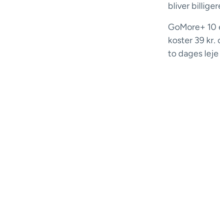
bliver billig
GoMore+ 10 er
koster 39 kr.
to dages leje
GoMore+ 20 er
Abonnementet
bookinger. Ef
Og hvorfor i
attraktivt at 
Du kan selvfø
og du fortsæt
Læs mere o