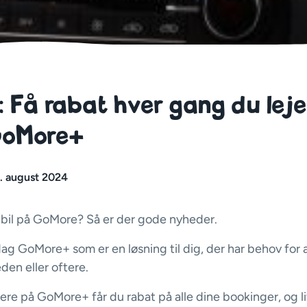
 Få rabat hver gang du lejer
oMore+
. august 2024
 bil på GoMore? Så er der gode nyheder.
 dag GoMore+ som er en løsning til dig, der har behov for at
en eller oftere.
re på GoMore+ får du rabat på alle dine bookinger, og li