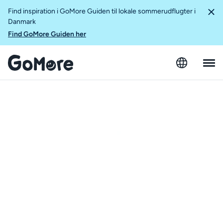
Find inspiration i GoMore Guiden til lokale sommerudflugter i
Danmark
Find GoMore Guiden her