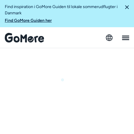
Find inspiration i GoMore Guiden til lokale sommerudflugter i
Danmark
Find GoMore Guiden her