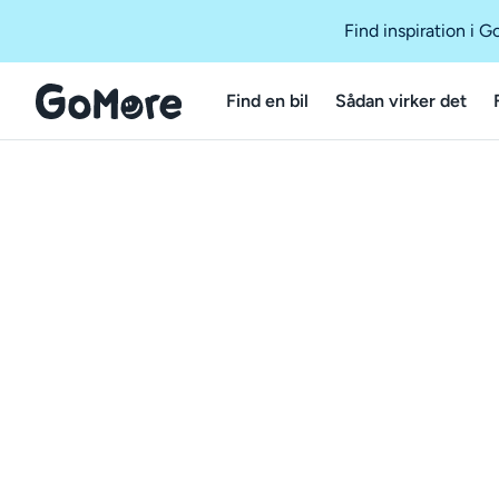
Find inspiration i 
Find en bil
Sådan virker det