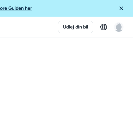
ore Guiden her
Udlej din bil