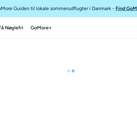
GoMore Guiden til lokale sommerudflugter i Danmark
-
Find GoM
Få Nøglefri
GoMore+