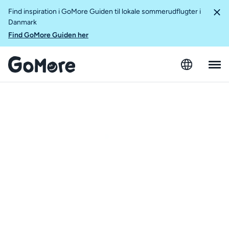
Find inspiration i GoMore Guiden til lokale sommerudflugter i
Danmark
Find GoMore Guiden her